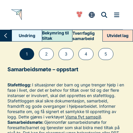
Bekymring til
Tverrfaglig
Undring
Utvidet lag
tiltak
samarbeid
1
2
3
4
5
Samarbeidsmøte – oppstart
Stafettlogg:
I situasjoner der barn og unge trenger hjelp i en
fase i livet, der det er behov for tiltak over tid og der flere
instanser er involvert, skal det opprettes en stafettlogg.
Stafettloggen skal sikre dokumentasjon, samarbeid,
framdrift og gode overganger i hjelpearbeidet. Informer
foresatte om, og få signert et samtykke til oppretting av
logg. Dette gjøres i verktøyet
Visma flyt samspill
.
Samarbeidsmøte:
Gjennomfør samarbeidsmøte for
foresatte/barnet og tjenester som skal bidra med tiltak på
nivå to. Det kan for eksempel være helsestasjon eller PPT.