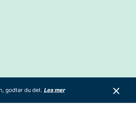
n, godtar du det.
Les mer
ngelighetserklæring
Utviklet av Zpirit