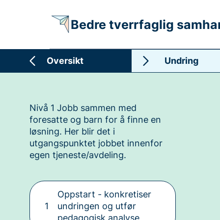
Bedre tverrfaglig samha
Oversikt
Undring
Nivå 1 Jobb sammen med
foresatte og barn for å finne en
løsning. Her blir det i
utgangspunktet jobbet innenfor
egen tjeneste/avdeling.
Oppstart - konkretiser
1
undringen og utfør
pedagogisk analyse