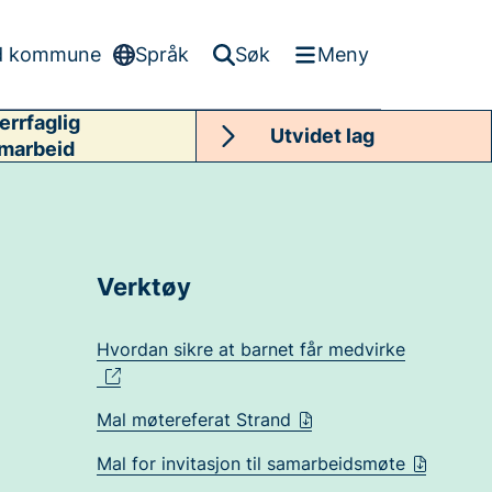
d kommune
Språk
Søk
Meny
errfaglig
Utvidet lag
marbeid
Verktøy
Hvordan sikre at barnet får medvirke
Mal møtereferat Strand
Mal for invitasjon til samarbeidsmøte